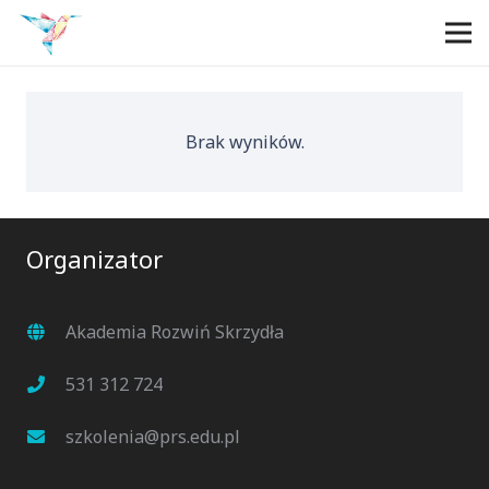
Brak wyników.
Organizator
Akademia Rozwiń Skrzydła
531 312 724
szkolenia@prs.edu.pl